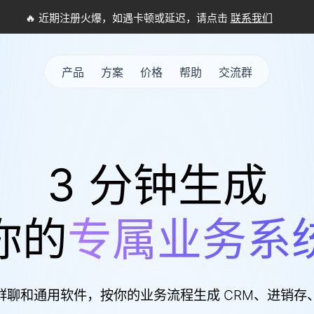
🔥
近期注册火爆，如遇卡顿或延迟，请点击
联系我们
产品
方案
价格
帮助
交流群
产品
方案
价格
帮助
交流群
3 分钟生成
你的
专属业务系
群聊和通用软件，按你的业务流程生成 CRM、进销存